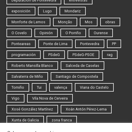
Deputación de Pontevedra
entrevistas
exposición
Lugo
Mondariz
Monforte de Lemos
Monção
Mos
obras
O Covelo
Opinión
O Porriño
Ourense
Ponteareas
Ponte de Lima
Pontevedra
PP
programación
PSdeG
PSdeG-PSOE
rag
Roberto Mansilla Blanco
Salceda de Caselas
Salvaterra de Miño
Santiago de Compostela
Tomiño
Tui
valença
Viana do Castelo
Vigo
Vila Nova de Cerveira
Xosé González Martínez
Xoán Antón Pérez-Lema
Xunta de Galicia
zona franca