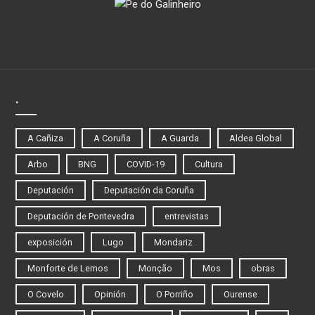
.
A Cañiza
A Coruña
A Guarda
Aldea Global
Arbo
BNG
COVID-19
Cultura
Deputación
Deputación da Coruña
Deputación de Pontevedra
entrevistas
exposición
Lugo
Mondariz
Monforte de Lemos
Monção
Mos
obras
O Covelo
Opinión
O Porriño
Ourense