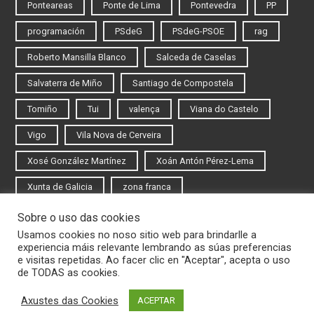
Ponteareas
Ponte de Lima
Pontevedra
PP
programación
PSdeG
PSdeG-PSOE
rag
Roberto Mansilla Blanco
Salceda de Caselas
Salvaterra de Miño
Santiago de Compostela
Tomiño
Tui
valença
Viana do Castelo
Vigo
Vila Nova de Cerveira
Xosé González Martínez
Xoán Antón Pérez-Lema
Xunta de Galicia
zona franca
Sobre o uso das cookies
Iniciar sesión
Usamos cookies no noso sitio web para brindarlle a
experiencia máis relevante lembrando as súas preferencias
Rexistrarse
e visitas repetidas. Ao facer clic en "Aceptar", acepta o uso
de TODAS as cookies.
Axustes das Cookies
ACEPTAR
© 2020 Novas do Eixo Atlántico