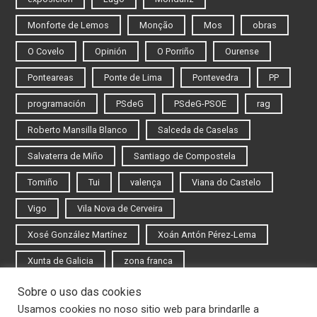
Monforte de Lemos
Monção
Mos
obras
O Covelo
Opinión
O Porriño
Ourense
Ponteareas
Ponte de Lima
Pontevedra
PP
programación
PSdeG
PSdeG-PSOE
rag
Roberto Mansilla Blanco
Salceda de Caselas
Salvaterra de Miño
Santiago de Compostela
Tomiño
Tui
valença
Viana do Castelo
Vigo
Vila Nova de Cerveira
Xosé González Martínez
Xoán Antón Pérez-Lema
Xunta de Galicia
zona franca
Sobre o uso das cookies
Iniciar sesión
Usamos cookies no noso sitio web para brindarlle a