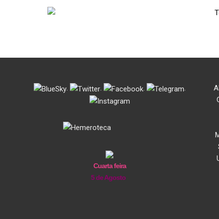
.
.
.
.
A
M
Cuarta feira
5 de Agosto