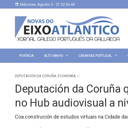
Mércores, Agosto 5
22:36:45
PORTADA
ALTO MINHO
CÁMARAS PORTUGAL
DEPUTACIÓN DA CORUÑA
,
ECONOMÍA
,
~
Deputación da Coruña qu
no Hub audiovisual a niv
Coa construción de estudos virtuais na Cidade da