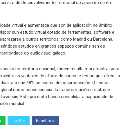
servizo de Desenvolvemento Territorial co apoio do centro
alidade virtual e aumentada que son de aplicación no ámbito
 Dispor dun estudo virtual dotado de ferramentas, software e
esprazarse a outros territorios, como Madrid ou Barcelona,
rovisándose estudos en grandes espazos comúns sen os
etitividade do audiovisual galego.
pioneira no territorio nacional, tamén resulta moi atractiva para
roveitar as vantaxes de aforro de custes e tempo que ofrece a
 reducir ata nun 68% os custes de posproducción. O sector
 global como consecuencia da transformación dixital, que
iovisuais. Este proxecto busca consolidar a capacidade de
ución mundial.
p
Twitter
Facebook