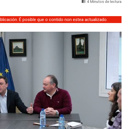
4 Minutos de lectura
licación. É posible que o contido non estea actualizado.