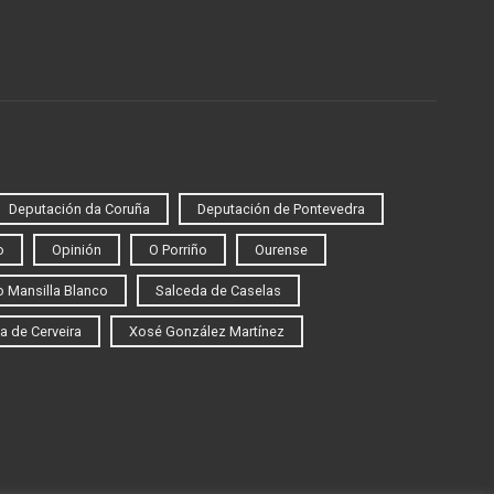
Deputación da Coruña
Deputación de Pontevedra
o
Opinión
O Porriño
Ourense
 Mansilla Blanco
Salceda de Caselas
a de Cerveira
Xosé González Martínez