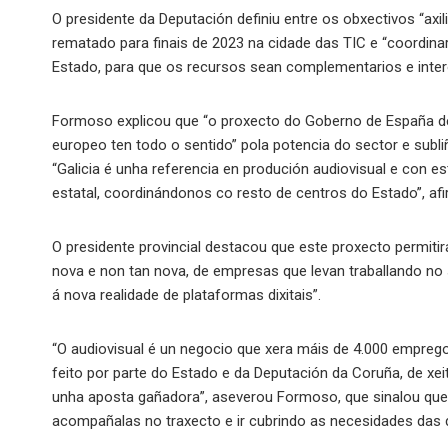
O presidente da Deputación definiu entre os obxectivos “axi
rematado para finais de 2023 na cidade das TIC e “coordina
Estado, para que os recursos sean complementarios e inte
Formoso explicou que “o proxecto do Goberno de España de 
europeo ten todo o sentido” pola potencia do sector e subl
“Galicia é unha referencia en produción audiovisual e con e
estatal, coordinándonos co resto de centros do Estado”, af
O presidente provincial destacou que este proxecto permitir
nova e non tan nova, de empresas que levan traballando no 
á nova realidade de plataformas dixitais”.
“O audiovisual é un negocio que xera máis de 4.000 empregos
feito por parte do Estado e da Deputación da Coruña, de x
unha aposta gañadora”, aseverou Formoso, que sinalou que 
acompañalas no traxecto e ir cubrindo as necesidades das d