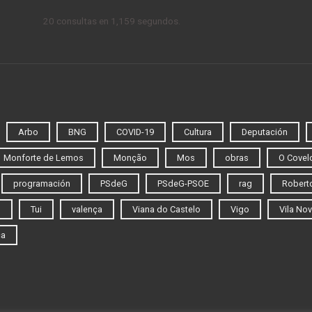
20 consultas en 1,159 segundos.
Arbo
BNG
COVID-19
Cultura
Deputación
Monforte de Lemos
Monção
Mos
obras
O Covel
programación
PSdeG
PSdeG-PSOE
rag
Roberto
o
Tui
valença
Viana do Castelo
Vigo
Vila Nov
ca