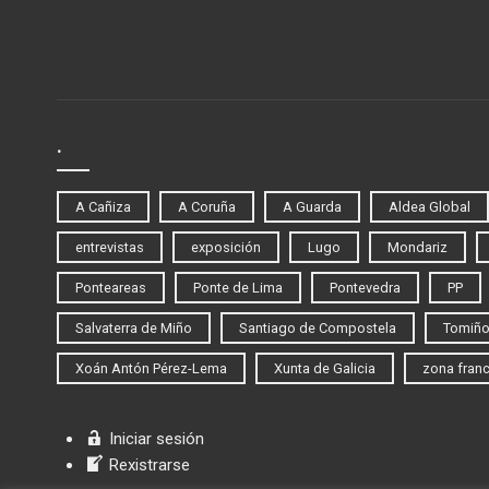
.
A Cañiza
A Coruña
A Guarda
Aldea Global
entrevistas
exposición
Lugo
Mondariz
Ponteareas
Ponte de Lima
Pontevedra
PP
Salvaterra de Miño
Santiago de Compostela
Tomiñ
Xoán Antón Pérez-Lema
Xunta de Galicia
zona fran
Iniciar sesión
Rexistrarse