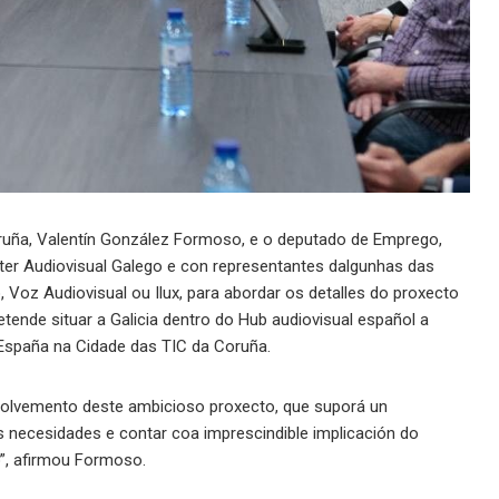
ruña, Valentín González Formoso, e o deputado de Emprego,
er Audiovisual Galego e con representantes dalgunhas das
Voz Audiovisual ou Ilux, para abordar os detalles do proxecto
etende situar a Galicia dentro do Hub audiovisual español a
 España na Cidade das TIC da Coruña.
volvemento deste ambicioso proxecto, que suporá un
s necesidades e contar coa imprescindible implicación do
o”, afirmou Formoso.