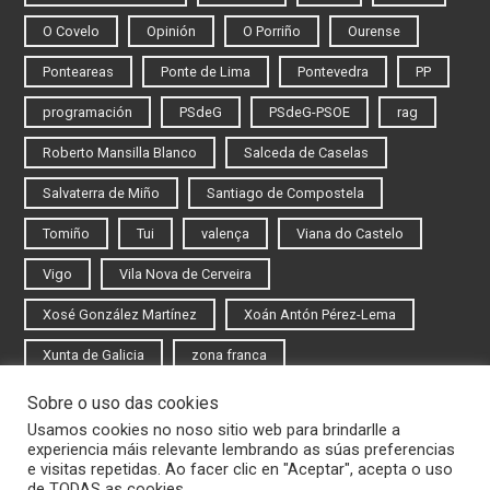
O Covelo
Opinión
O Porriño
Ourense
Ponteareas
Ponte de Lima
Pontevedra
PP
programación
PSdeG
PSdeG-PSOE
rag
Roberto Mansilla Blanco
Salceda de Caselas
Salvaterra de Miño
Santiago de Compostela
Tomiño
Tui
valença
Viana do Castelo
Vigo
Vila Nova de Cerveira
Xosé González Martínez
Xoán Antón Pérez-Lema
Xunta de Galicia
zona franca
Sobre o uso das cookies
Iniciar sesión
Usamos cookies no noso sitio web para brindarlle a
experiencia máis relevante lembrando as súas preferencias
Rexistrarse
e visitas repetidas. Ao facer clic en "Aceptar", acepta o uso
de TODAS as cookies.