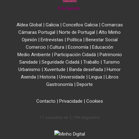
Sábado
8 de Agosto
Aldea Global
|
Galicia
|
Concellos Galicia
|
Comarcas
Cámaras Portugal
|
Norte de Portugal
|
Alto Minho
Opinión
|
Entrevistas
|
Política
|
Benestar Social
Comercio
|
Cultura
|
Economía
|
Educación
Medio Ambiente
|
Participación Cidadá
|
Patrimonio
Sanidade
|
Seguridade Cidadá
|
Traballo
|
Turismo
Urbanismo
|
Xuventude
|
Banda deseñada
|
Humor
Axenda
|
Historia
|
Universidade
|
Lingua
|
Libros
Gastronomía
|
Deporte
Contacto
|
Privacidade
|
Cookies
17 consultas en 1,199 segundos.