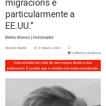
migracións e
particularmente a
EE.UU.”
Bieito Alonso | Historiador
Moncho Mariño
31 Marzo, 2020
4 Minutos de lectura
Esta entrada ten máis de seis meses desde a súa
publicación. É posible que o contido non estea actualizado.