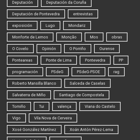
Deputación
Deputación da Coruña
Deputación de Pontevedra
entrevistas
exposición
Lugo
Mondariz
Monforte de Lemos
Monção
Mos
obras
O Covelo
Opinión
O Porriño
Ourense
Ponteareas
Ponte de Lima
Pontevedra
PP
programación
PSdeG
PSdeG-PSOE
rag
Roberto Mansilla Blanco
Salceda de Caselas
Salvaterra de Miño
Santiago de Compostela
Tomiño
Tui
valença
Viana do Castelo
Vigo
Vila Nova de Cerveira
Xosé González Martínez
Xoán Antón Pérez-Lema