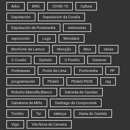
Arbo
BNG
COVID-19
Cultura
Deputación
Deputación da Coruña
Deputación de Pontevedra
entrevistas
exposición
Lugo
Mondariz
Monforte de Lemos
Monção
Mos
obras
O Covelo
Opinión
O Porriño
Ourense
Ponteareas
Ponte de Lima
Pontevedra
PP
programación
PSdeG
PSdeG-PSOE
rag
Roberto Mansilla Blanco
Salceda de Caselas
Salvaterra de Miño
Santiago de Compostela
Tomiño
Tui
valença
Viana do Castelo
Vigo
Vila Nova de Cerveira