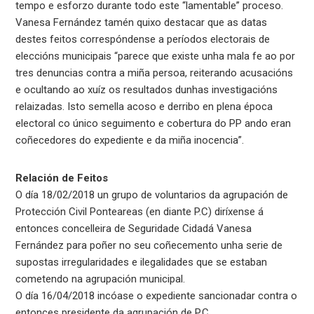
tempo e esforzo durante todo este “lamentable” proceso.
Vanesa Fernández tamén quixo destacar que as datas
destes feitos correspóndense a períodos electorais de
eleccións municipais “parece que existe unha mala fe ao por
tres denuncias contra a miña persoa, reiterando acusacións
e ocultando ao xuíz os resultados dunhas investigacións
relaizadas. Isto semella acoso e derribo en plena época
electoral co único seguimento e cobertura do PP ando eran
coñecedores do expediente e da miña inocencia”.
Relación de Feitos
O día 18/02/2018 un grupo de voluntarios da agrupación de
Protección Civil Ponteareas (en diante P.C) diríxense á
entonces concelleira de Seguridade Cidadá Vanesa
Fernández para poñer no seu coñecemento unha serie de
supostas irregularidades e ilegalidades que se estaban
cometendo na agrupación municipal.
O día 16/04/2018 incóase o expediente sancionadar contra o
entonces presidente da agrupación de P.C.