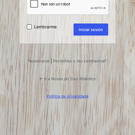
Lembrarme
Rexistrarse
|
Perdiches o teu contrasinal?
← Ir a Novas do Eixo Atlántico
Política de privacidade